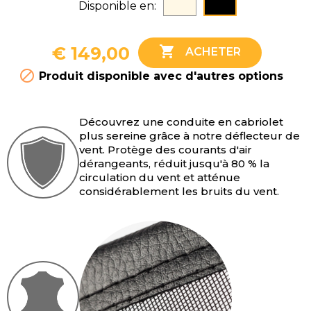
Beige
Noir
Disponible en:
3-serie E46 (2000-2007)

€ 149,00
ACHETER
3-serie E93 (2007-2013)

Produit disponible avec d'autres options
4-serie F33 (2013-2020)
Découvrez une conduite en cabriolet
plus sereine grâce à notre déflecteur de
6-serie E64 (2003-2011)
vent. Protège des courants d'air
dérangeants, réduit jusqu'à 80 % la
6-serie F12 (2011-2018)
circulation du vent et atténue
considérablement les bruits du vent.
Z3 Roadster (1995-2003)
Z4 Roadster E85 (2002-2008)
Z4 Roadster E89 (2009-2018)