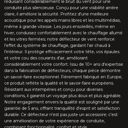
réduisant considérablement le bruit du vent pour une
MX5 NA/NB V-style (1989-2005)
conduite plus silencieuse. Conçu pour une visibilité arrière
claire, il améliore la sécurité. Profitez d'une meilleure
MX5 NC (2005-2015)
acoustique pour les appels mains libres et les multimédias,
même à grande vitesse. Les jours ensoleillés, même en
MX5 ND (à partir du 2015)
hiver, conduisez confortablement avec le chauffage allumé
et les vitres fermées; notre déflecteur de vent renforce
CLK W208 (1997-2003)
l'effet du système de chauffage, gardant l'air chaud à
l'intérieur. Il protège efficacement votre tête, vos épaules
et votre cou des courants d'air, améliorant
CLK W209 (2003-2010)
considérablement votre confort. Issu de 10+ ans d'expertise
dans la fabrication de déflecteurs, chaque pièce démontre
E A124 (1991-1997)
un savoir-faire exceptionnel. Fièrement fabriqué en Europe,
ce produit reflète la qualité et le savoir-faire européens.
E A207 (2010-2017)
Résistant aux intempéries et conçu pour diverses
conditions, il garantit un voyage plus doux et plus agréable.
Notre engagement envers la qualité est souligné par une
SL R107 (1971-1989)
garantie de 5 ans, offrant tranquillité d'esprit et satisfaction
durable. Ce déflecteur n'est pas juste un accessoire; c'est
SL R129 (1989-2001)
une amélioration de votre expérience de conduite,
combinant fonctionnalité, confort et style.