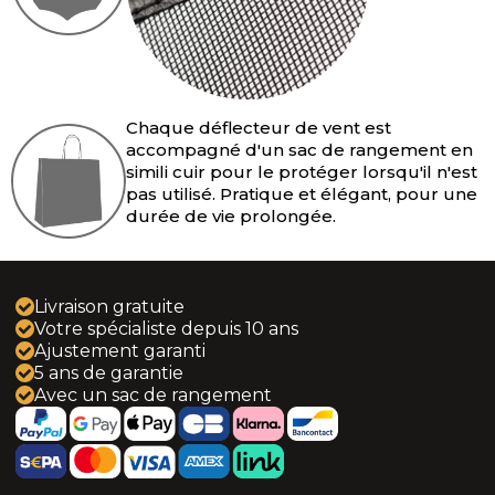
Camaro 5 (2011-2016)
Camaro 6 (2016-2024)
Crossfire (2004-2008)
Chaque déflecteur de vent est
accompagné d'un sac de rangement en
Le Baron (1986-1995)
simili cuir pour le protéger lorsqu'il n'est
pas utilisé. Pratique et élégant, pour une
durée de vie prolongée.
PT Cruiser (2004-2010)
Sebring - Stratus (1996-2007)
Livraison gratuite
Votre spécialiste depuis 10 ans
Sebring JS (2007-2010)
Ajustement garanti
5 ans de garantie
DS3 (2013-2019)
Avec un sac de rangement
Copen (2002-2012)