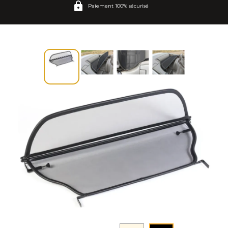
Paiement 100% sécurisé
A5 8F7 (2009-2016)
A5 F57 (2016-2025)
TT 8S FV9 (2015-2025)
TT Roadster 8J (2006-2014)
TT Roadster 8N (1999-2006)
1-serie E88 (2008-2014)
2-serie F23 (2014-2022)
3-serie E30 (1985-1994)
3-serie E36 (1993-2000)