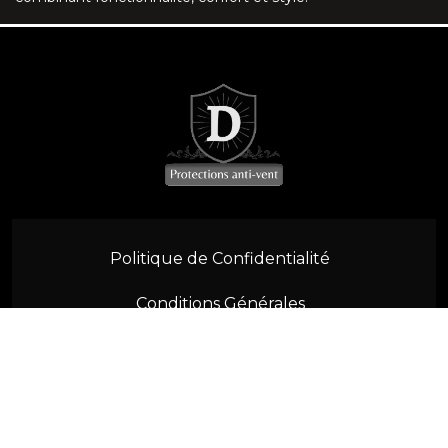
SL R230 (2001-2011)
SL W113 (1963-1971)
SLK R170 (1996-2004)
SLK R171 (2004-2011)
SLK/SLC R172 (2011-2021)
Politique de Confidentialité
MGB (1962-1980)
Conditions Générales
MGF/MGTF (1996-2012)
Contactez-nous
F57 (2015-2022)
R52 R57 (2004-2015)
© 2026 Vento Defletor