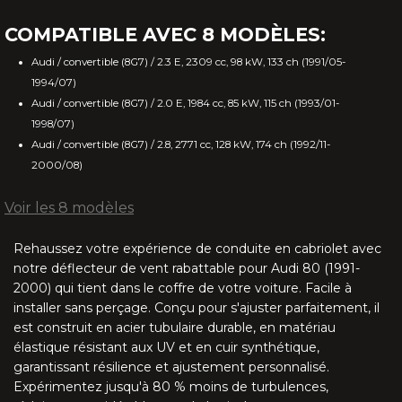
G37 Q60 (2009-2017)
COMPATIBLE AVEC 8 MODÈLES:
E Type 3 (1971-1975)
Audi / convertible (8G7) / 2.3 E, 2309 cc, 98 kW, 133 ch (1991/05-
1994/07)
XJS 2S (1991-1996)
Audi / convertible (8G7) / 2.0 E, 1984 cc, 85 kW, 115 ch (1993/01-
1998/07)
XJS 4S (1991-1996)
Audi / convertible (8G7) / 2.8, 2771 cc, 128 kW, 174 ch (1992/11-
2000/08)
XK (2006-2016)
Voir les 8 modèles
XK8 (1996-2006)
Rehaussez votre expérience de conduite en cabriolet avec
notre déflecteur de vent rabattable pour Audi 80 (1991-
IS 250C 350C (2006-2015)
2000) qui tient dans le coffre de votre voiture. Facile à
installer sans perçage. Conçu pour s'ajuster parfaitement, il
SC 430 (2001-2010)
est construit en acier tubulaire durable, en matériau
élastique résistant aux UV et en cuir synthétique,
MX5 NA/NB R-style (1989-2005)
garantissant résilience et ajustement personnalisé.
Expérimentez jusqu'à 80 % moins de turbulences,