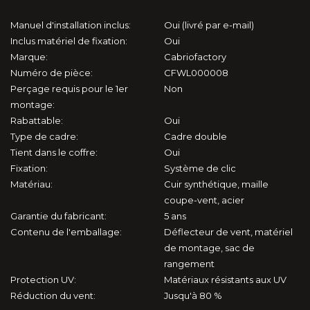
124 Spider (1966-1985)
Manuel d'installation inclus:
Oui (livré par e-mail)
124 Spider (2015-2020)
Inclus matériel de fixation:
Oui
Marque:
Cabriofactory
Barchetta (1995-2005)
Numéro de pièce:
CFWL000008
Perçage requis pour le 1er
Non
montage:
Punto 1 (1994-2007)
Rabattable:
Oui
Type de cadre:
Cadre double
Focus (2006-2010)
Tient dans le coffre:
Oui
Fixation:
Système de clic
KA (2002-2006)
Matériau:
Cuir synthétique, maille
coupe-vent, acier
Mustang 5 (2004-2015)
Garantie du fabricant:
5 ans
Contenu de l'emballage:
Déflecteur de vent, matériel
Mustang 6 (2014-2023)
de montage, sac de
rangement
S2000 (1999-2009)
Protection UV:
Matériaux résistants aux UV
Réduction du vent:
Jusqu'à 80 %