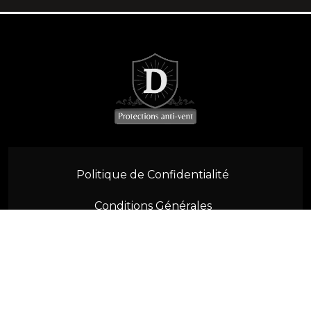
SL R230 (2001-2011)
SL W113 (1963-1971)
SLK R170 (1996-2004)
SLK R171 (2004-2011)
SLK/SLC R172 (2011-2021)
Politique de Confidentialité
MGB (1962-1980)
Conditions Générales
MGF/MGTF (1996-2012)
Contactez-nous
F57 (2015-2022)
R52 R57 (2004-2015)
© 2026 Vento Defletor