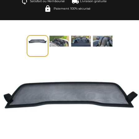
Satisfait ou Remboursé
Livraison gratuite
Paiement 100% sécurisé
A5 8F7 (2009-2016)
A5 F57 (2016-2025)
TT 8S FV9 (2015-2025)
TT Roadster 8J (2006-2014)
TT Roadster 8N (1999-2006)
1-serie E88 (2008-2014)
2-serie F23 (2014-2022)
3-serie E30 (1985-1994)
3-serie E36 (1993-2000)