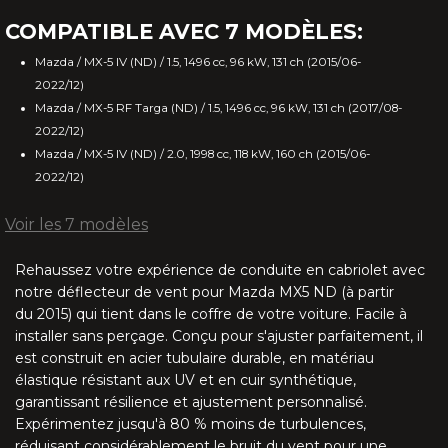
G37 Q60 (2009-2017)
COMPATIBLE AVEC 7 MODÈLES:
E Type 3 (1971-1975)
Mazda / MX-5 IV (ND) / 1.5, 1496 cc, 96 kW, 131 ch (2015/06-
2022/12)
XJS 2S (1991-1996)
Mazda / MX-5 RF Targa (ND) / 1.5, 1496 cc, 96 kW, 131 ch (2017/08-
2022/12)
XJS 4S (1991-1996)
Mazda / MX-5 IV (ND) / 2.0, 1998 cc, 118 kW, 160 ch (2015/06-
2022/12)
XK (2006-2016)
Voir les 7 modèles
XK8 (1996-2006)
Rehaussez votre expérience de conduite en cabriolet avec
notre déflecteur de vent pour Mazda MX5 ND (à partir
IS 250C 350C (2006-2015)
du 2015) qui tient dans le coffre de votre voiture. Facile à
installer sans perçage. Conçu pour s'ajuster parfaitement, il
SC 430 (2001-2010)
est construit en acier tubulaire durable, en matériau
élastique résistant aux UV et en cuir synthétique,
garantissant résilience et ajustement personnalisé.
MX5 NA/NB R-style (1989-2005)
Expérimentez jusqu'à 80 % moins de turbulences,
réduisant considérablement le bruit du vent pour une