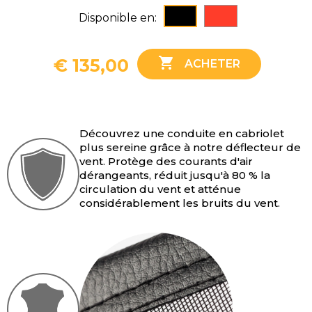
Rouge
Noir
Disponible en:
3-serie E46 (2000-2007)

€ 135,00
ACHETER
3-serie E93 (2007-2013)
4-serie F33 (2013-2020)
Découvrez une conduite en cabriolet
6-serie E64 (2003-2011)
plus sereine grâce à notre déflecteur de
vent. Protège des courants d'air
6-serie F12 (2011-2018)
dérangeants, réduit jusqu'à 80 % la
circulation du vent et atténue
considérablement les bruits du vent.
Z3 Roadster (1995-2003)
Z4 Roadster E85 (2002-2008)
Z4 Roadster E89 (2009-2018)