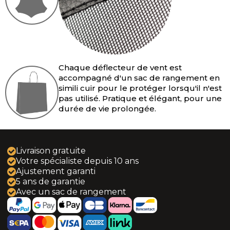
Camaro 5 (2011-2016)
Camaro 6 (2016-2024)
Crossfire (2004-2008)
Chaque déflecteur de vent est
Le Baron (1986-1995)
accompagné d'un sac de rangement en
simili cuir pour le protéger lorsqu'il n'est
pas utilisé. Pratique et élégant, pour une
PT Cruiser (2004-2010)
durée de vie prolongée.
Sebring - Stratus (1996-2007)
Livraison gratuite
Sebring JS (2007-2010)
Votre spécialiste depuis 10 ans
Ajustement garanti
DS3 (2013-2019)
5 ans de garantie
Avec un sac de rangement
Copen (2002-2012)