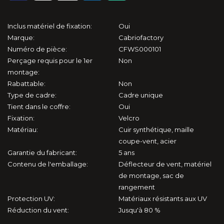
124 Spider (1966-1985)
124 Spider (2015-2020)
Inclus matériel de fixation:
Oui
Marque:
Cabriofactory
Numéro de pièce:
CFWS000101
Barchetta (1995-2005)
Perçage requis pour le 1er
Non
montage:
Punto 1 (1994-2007)
Rabattable:
Non
Type de cadre:
Cadre unique
Focus (2006-2010)
Tient dans le coffre:
Oui
Fixation:
Velcro
KA (2002-2006)
Matériau:
Cuir synthétique, maille
coupe-vent, acier
Mustang 5 (2004-2015)
Garantie du fabricant:
5 ans
Contenu de l'emballage:
Déflecteur de vent, matériel
de montage, sac de
Mustang 6 (2014-2023)
rangement
Protection UV:
Matériaux résistants aux UV
S2000 (1999-2009)
Réduction du vent:
Jusqu'à 80 %