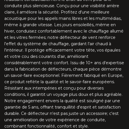
MX5 NA/NB V-style (1989-2005)
conduite plus silencieuse. Conçu pour une visibilité arrière
claire, il améliore la sécurité. Profitez d'une meilleure
MX5 NC (2005-2015)
acoustique pour les appels mains libres et les multimédias,
même à grande vitesse. Les jours ensoleillés, même en
MX5 ND (à partir du 2015)
hiver, conduisez confortablement avec le chauffage allumé
et les vitres fermées; notre déflecteur de vent renforce
l'effet du système de chauffage, gardant l'air chaud à
CLK W208 (1997-2003)
l'intérieur. Il protège efficacement votre tête, vos épaules
et votre cou des courants d'air, améliorant
CLK W209 (2003-2010)
considérablement votre confort. Issu de 10+ ans d'expertise
dans la fabrication de déflecteurs, chaque pièce démontre
E A124 (1991-1997)
un savoir-faire exceptionnel. Fièrement fabriqué en Europe,
ce produit reflète la qualité et le savoir-faire européens.
Résistant aux intempéries et conçu pour diverses
E A207 (2010-2017)
conditions, il garantit un voyage plus doux et plus agréable.
Notre engagement envers la qualité est souligné par une
SL R107 (1971-1989)
garantie de 5 ans, offrant tranquillité d'esprit et satisfaction
durable. Ce déflecteur n'est pas juste un accessoire; c'est
SL R129 (1989-2001)
une amélioration de votre expérience de conduite,
combinant fonctionnalité, confort et style.