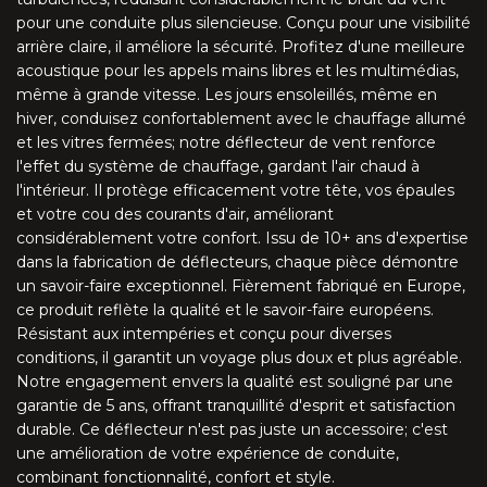
MX5 NA/NB V-style (1989-2005)
pour une conduite plus silencieuse. Conçu pour une visibilité
arrière claire, il améliore la sécurité. Profitez d'une meilleure
MX5 NC (2005-2015)
acoustique pour les appels mains libres et les multimédias,
même à grande vitesse. Les jours ensoleillés, même en
MX5 ND (à partir du 2015)
hiver, conduisez confortablement avec le chauffage allumé
et les vitres fermées; notre déflecteur de vent renforce
l'effet du système de chauffage, gardant l'air chaud à
CLK W208 (1997-2003)
l'intérieur. Il protège efficacement votre tête, vos épaules
et votre cou des courants d'air, améliorant
CLK W209 (2003-2010)
considérablement votre confort. Issu de 10+ ans d'expertise
dans la fabrication de déflecteurs, chaque pièce démontre
E A124 (1991-1997)
un savoir-faire exceptionnel. Fièrement fabriqué en Europe,
ce produit reflète la qualité et le savoir-faire européens.
E A207 (2010-2017)
Résistant aux intempéries et conçu pour diverses
conditions, il garantit un voyage plus doux et plus agréable.
Notre engagement envers la qualité est souligné par une
SL R107 (1971-1989)
garantie de 5 ans, offrant tranquillité d'esprit et satisfaction
durable. Ce déflecteur n'est pas juste un accessoire; c'est
SL R129 (1989-2001)
une amélioration de votre expérience de conduite,
combinant fonctionnalité, confort et style.