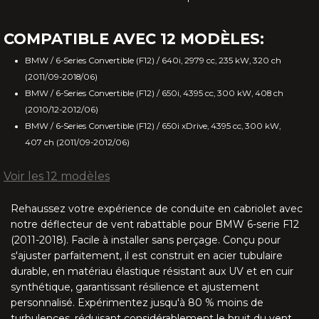
G37 Q60 (2009-2017)
COMPATIBLE AVEC 12 MODÈLES:
E Type 3 (1971-1975)
BMW / 6-Series Convertible (F12) / 640i, 2979 cc, 235 kW, 320 ch
XJS 2S (1991-1996)
(2011/09-2018/06)
BMW / 6-Series Convertible (F12) / 650i, 4395 cc, 300 kW, 408 ch
XJS 4S (1991-1996)
(2010/12-2012/06)
BMW / 6-Series Convertible (F12) / 650i xDrive, 4395 cc, 300 kW,
407 ch (2011/09-2012/06)
XK (2006-2016)
Voir les 12 modèles
XK8 (1996-2006)
Rehaussez votre expérience de conduite en cabriolet avec
IS 250C 350C (2006-2015)
notre déflecteur de vent rabattable pour BMW 6-serie F12
(2011-2018). Facile à installer sans perçage. Conçu pour
SC 430 (2001-2010)
s'ajuster parfaitement, il est construit en acier tubulaire
durable, en matériau élastique résistant aux UV et en cuir
synthétique, garantissant résilience et ajustement
MX5 NA/NB R-style (1989-2005)
personnalisé. Expérimentez jusqu'à 80 % moins de
turbulences, réduisant considérablement le bruit du vent