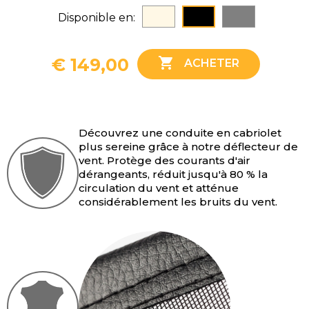
Beige
Gris
Noir
Disponible en:
3-serie E46 (2000-2007)

€ 149,00
ACHETER
3-serie E93 (2007-2013)
4-serie F33 (2013-2020)
Découvrez une conduite en cabriolet
6-serie E64 (2003-2011)
plus sereine grâce à notre déflecteur de
vent. Protège des courants d'air
6-serie F12 (2011-2018)
dérangeants, réduit jusqu'à 80 % la
circulation du vent et atténue
considérablement les bruits du vent.
Z3 Roadster (1995-2003)
Z4 Roadster E85 (2002-2008)
Z4 Roadster E89 (2009-2018)