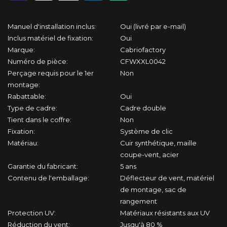
124 Spider (1966-1985)
124 Spider (2015-2020)
Manuel d'installation inclus:
Oui (livré par e-mail)
Inclus matériel de fixation:
Oui
Marque:
Cabriofactory
Barchetta (1995-2005)
Numéro de pièce:
CFWXXL0042
Perçage requis pour le 1er
Non
Punto 1 (1994-2007)
montage:
Rabattable:
Oui
Focus (2006-2010)
Type de cadre:
Cadre double
Tient dans le coffre:
Non
KA (2002-2006)
Fixation:
Système de clic
Matériau:
Cuir synthétique, maille
Mustang 5 (2004-2015)
coupe-vent, acier
Garantie du fabricant:
5 ans
Contenu de l'emballage:
Déflecteur de vent, matériel
Mustang 6 (2014-2023)
de montage, sac de
rangement
S2000 (1999-2009)
Protection UV:
Matériaux résistants aux UV
Réduction du vent:
Jusqu'à 80 %