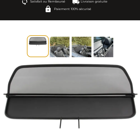
Satisfait ou Remboursé
Livraison gratuite
Paiement 100% sécurisé
A5 8F7 (2009-2016)
A5 F57 (2016-2025)
TT 8S FV9 (2015-2025)
TT Roadster 8J (2006-2014)
TT Roadster 8N (1999-2006)
1-serie E88 (2008-2014)
2-serie F23 (2014-2022)
3-serie E30 (1985-1994)
3-serie E36 (1993-2000)