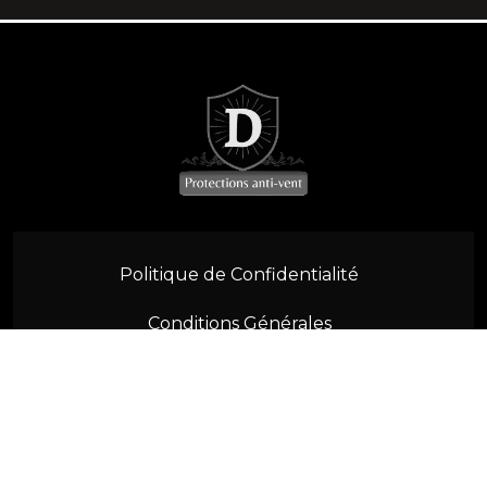
SL R230 (2001-2011)
SL W113 (1963-1971)
SLK R170 (1996-2004)
SLK R171 (2004-2011)
SLK/SLC R172 (2011-2021)
Politique de Confidentialité
MGB (1962-1980)
Conditions Générales
MGF/MGTF (1996-2012)
Contactez-nous
F57 (2015-2022)
R52 R57 (2004-2015)
© 2026 Vento Defletor