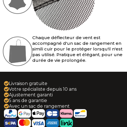
Camaro 5 (2011-2016)
Camaro 6 (2016-2024)
Crossfire (2004-2008)
Chaque déflecteur de vent est
Le Baron (1986-1995)
accompagné d'un sac de rangement en
simili cuir pour le protéger lorsqu'il n'est
pas utilisé. Pratique et élégant, pour une
PT Cruiser (2004-2010)
durée de vie prolongée.
Sebring - Stratus (1996-2007)
Livraison gratuite
Sebring JS (2007-2010)
Votre spécialiste depuis 10 ans
Ajustement garanti
DS3 (2013-2019)
5 ans de garantie
Avec un sac de rangement
Copen (2002-2012)