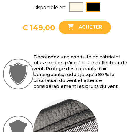
Beige
Noir
Disponible en:
3-serie E46 (2000-2007)

€ 149,00
ACHETER
3-serie E93 (2007-2013)
4-serie F33 (2013-2020)
Découvrez une conduite en cabriolet
6-serie E64 (2003-2011)
plus sereine grâce à notre déflecteur de
vent. Protège des courants d'air
6-serie F12 (2011-2018)
dérangeants, réduit jusqu'à 80 % la
circulation du vent et atténue
considérablement les bruits du vent.
Z3 Roadster (1995-2003)
Z4 Roadster E85 (2002-2008)
Z4 Roadster E89 (2009-2018)