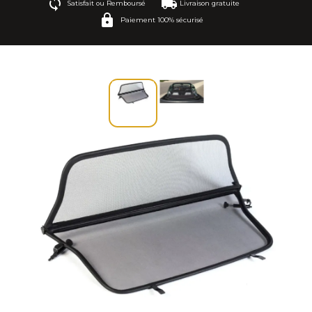
Satisfait ou Remboursé
Livraison gratuite
Paiement 100% sécurisé
A5 8F7 (2009-2016)
A5 F57 (2016-2025)
TT 8S FV9 (2015-2025)
TT Roadster 8J (2006-2014)
TT Roadster 8N (1999-2006)
1-serie E88 (2008-2014)
2-serie F23 (2014-2022)
3-serie E30 (1985-1994)
3-serie E36 (1993-2000)