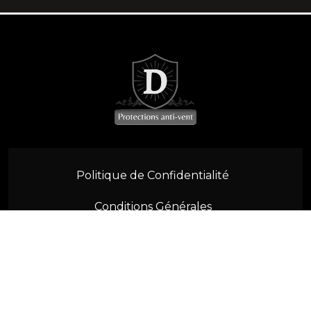
SL R230 (2001-2011)
SL W113 (1963-1971)
SLK R170 (1996-2004)
SLK R171 (2004-2011)
SLK/SLC R172 (2011-2021)
Politique de Confidentialité
MGB (1962-1980)
Conditions Générales
MGF/MGTF (1996-2012)
Contactez-nous
F57 (2015-2022)
R52 R57 (2004-2015)
© 2026 Vento Defletor