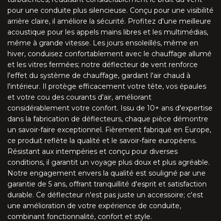
MX5 NA/NB V-style (1989-2005)
pour une conduite plus silencieuse. Conçu pour une visibilité
arrière claire, il améliore la sécurité. Profitez d'une meilleure
MX5 NC (2005-2015)
acoustique pour les appels mains libres et les multimédias,
même à grande vitesse. Les jours ensoleillés, même en
MX5 ND (à partir du 2015)
hiver, conduisez confortablement avec le chauffage allumé
et les vitres fermées; notre déflecteur de vent renforce
l'effet du système de chauffage, gardant l'air chaud à
CLK W208 (1997-2003)
l'intérieur. Il protège efficacement votre tête, vos épaules
et votre cou des courants d'air, améliorant
CLK W209 (2003-2010)
considérablement votre confort. Issu de 10+ ans d'expertise
dans la fabrication de déflecteurs, chaque pièce démontre
E A124 (1991-1997)
un savoir-faire exceptionnel. Fièrement fabriqué en Europe,
ce produit reflète la qualité et le savoir-faire européens.
E A207 (2010-2017)
Résistant aux intempéries et conçu pour diverses
conditions, il garantit un voyage plus doux et plus agréable.
Notre engagement envers la qualité est souligné par une
SL R107 (1971-1989)
garantie de 5 ans, offrant tranquillité d'esprit et satisfaction
durable. Ce déflecteur n'est pas juste un accessoire; c'est
SL R129 (1989-2001)
une amélioration de votre expérience de conduite,
combinant fonctionnalité, confort et style.