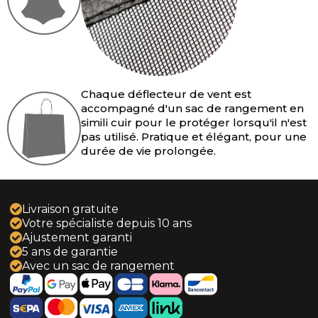
Camaro 5 (2011-2016)
Camaro 6 (2016-2024)
Crossfire (2004-2008)
Chaque déflecteur de vent est
Le Baron (1986-1995)
accompagné d'un sac de rangement en
simili cuir pour le protéger lorsqu'il n'est
pas utilisé. Pratique et élégant, pour une
PT Cruiser (2004-2010)
durée de vie prolongée.
Sebring - Stratus (1996-2007)
Livraison gratuite
Sebring JS (2007-2010)
Votre spécialiste depuis 10 ans
Ajustement garanti
DS3 (2013-2019)
5 ans de garantie
Avec un sac de rangement
Copen (2002-2012)