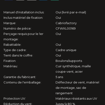
124 Spider (1966-1985)
124 Spider (2015-2020)
Manuel d'installation inclus:
Oui (livré par e-mail)
Inclus matériel de fixation:
Oui
Marque:
Cabriofactory
Barchetta (1995-2005)
Numéro de pièce:
CFWXL00169
Perçage requis pour le 1er
Oui
Punto 1 (1994-2007)
montage:
Rabattable:
Oui
Focus (2006-2010)
Type de cadre:
Cadre unique
Tient dans le coffre:
Oui
KA (2002-2006)
Fixation:
Boulons/supports
Matériau:
Cuir synthétique, maille
Mustang 5 (2004-2015)
coupe-vent, acier
Garantie du fabricant:
5 ans
Contenu de l'emballage:
Déflecteur de vent, matériel
Mustang 6 (2014-2023)
de montage, sac de
rangement
S2000 (1999-2009)
Protection UV:
Matériaux résistants aux UV
Réduction du vent:
Jusqu'à 80 %