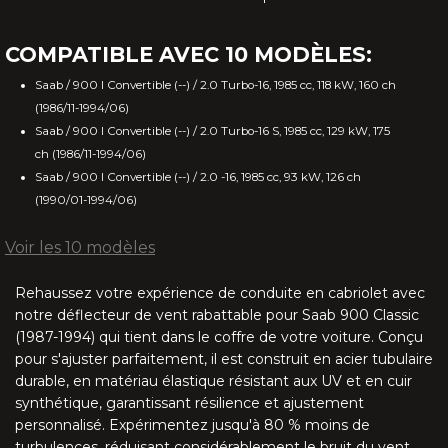
G37 Q60 (2009-2017)
COMPATIBLE AVEC 10 MODÈLES:
E Type 3 (1971-1975)
Saab / 900 I Convertible (--) / 2.0 Turbo-16, 1985 cc, 118 kW, 160 ch
XJS 2S (1991-1996)
(1986/11-1994/06)
Saab / 900 I Convertible (--) / 2.0 Turbo-16 S, 1985 cc, 129 kW, 175
XJS 4S (1991-1996)
ch (1986/11-1994/06)
Saab / 900 I Convertible (--) / 2.0 -16, 1985 cc, 93 kW, 126 ch
(1990/01-1994/06)
XK (2006-2016)
Voir les 10 modèles
XK8 (1996-2006)
Rehaussez votre expérience de conduite en cabriolet avec
IS 250C 350C (2006-2015)
notre déflecteur de vent rabattable pour Saab 900 Classic
(1987-1994) qui tient dans le coffre de votre voiture. Conçu
SC 430 (2001-2010)
pour s'ajuster parfaitement, il est construit en acier tubulaire
durable, en matériau élastique résistant aux UV et en cuir
synthétique, garantissant résilience et ajustement
MX5 NA/NB R-style (1989-2005)
personnalisé. Expérimentez jusqu'à 80 % moins de
turbulences, réduisant considérablement le bruit du vent