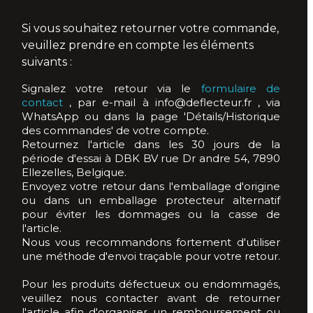
Camaro 5 (2011-2016)
Si vous souhaitez retourner votre commande,
Camaro 6 (2016-2024)
veuillez prendre en compte les éléments
suivants :
Crossfire (2004-2008)
Signalez votre retour via le
formulaire de
contact
, par e-mail à info@deflecteur.fr , via
Le Baron (1986-1995)
WhatsApp ou dans la page 'Détails/Historique
des commandes' de votre compte.
PT Cruiser (2004-2010)
Retournez l'article dans les 30 jours de la
période d'essai à DBK BV rue Dr andre 54, 7890
Ellezelles, Belgique.
Sebring - Stratus (1996-2007)
Envoyez votre retour dans l'emballage d'origine
ou dans un emballage protecteur alternatif
Sebring JS (2007-2010)
pour éviter les dommages ou la casse de
l'article.
Nous vous recommandons fortement d'utiliser
DS3 (2013-2019)
une méthode d'envoi traçable pour votre retour.
Copen (2002-2012)
Pour les produits défectueux ou endommagés,
veuillez nous contacter avant de retourner
l'article afin d'organiser un remboursement ou