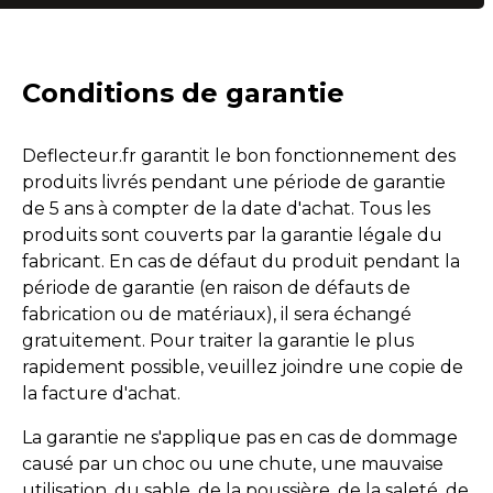
G37 Q60 (2009-2017)
E Type 3 (1971-1975)
Conditions de garantie
XJS 2S (1991-1996)
Deflecteur.fr garantit le bon fonctionnement des
XJS 4S (1991-1996)
produits livrés pendant une période de garantie
de 5 ans à compter de la date d'achat. Tous les
XK (2006-2016)
produits sont couverts par la garantie légale du
fabricant. En cas de défaut du produit pendant la
XK8 (1996-2006)
période de garantie (en raison de défauts de
fabrication ou de matériaux), il sera échangé
IS 250C 350C (2006-2015)
gratuitement. Pour traiter la garantie le plus
rapidement possible, veuillez joindre une copie de
SC 430 (2001-2010)
la facture d'achat.
La garantie ne s'applique pas en cas de dommage
MX5 NA/NB R-style (1989-2005)
causé par un choc ou une chute, une mauvaise
utilisation, du sable, de la poussière, de la saleté, de