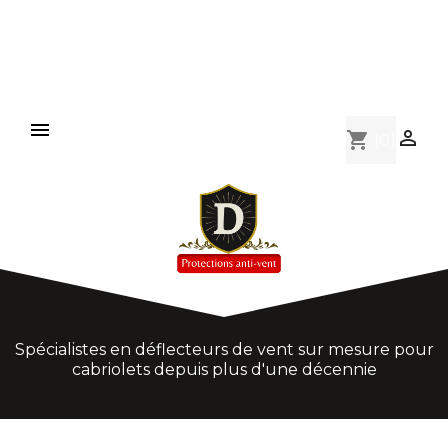
MENU PRINCIPAL


shopping_cart
(0)
939 (2006-2012)
Spider 105 115 (1964-1994)
Spider 916 (1994-2005)
80 (1991-2000)
A3 8P (2009-2013)
Spécialistes en déflecteurs de vent sur mesure pour
cabriolets depuis plus d'une décennie
A3 8V (2013-2020)
A4 (2002-2009)