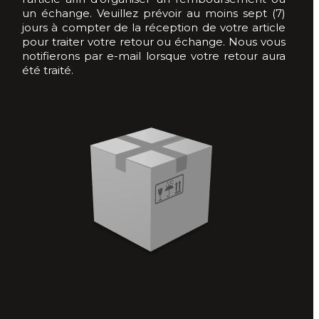
124 Spider (1966-1985)
un échange. Veuillez prévoir au moins sept (7)
jours à compter de la réception de votre article
124 Spider (2015-2020)
pour traiter votre retour ou échange. Nous vous
notifierons par e-mail lorsque votre retour aura
été traité.
Barchetta (1995-2005)
Punto 1 (1994-2007)
Focus (2006-2010)
KA (2002-2006)
Mustang 5 (2004-2015)
Mustang 6 (2014-2023)
S2000 (1999-2009)