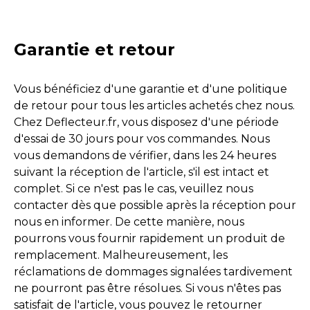
A5 8F7 (2009-2016)
Garantie et retour
A5 F57 (2016-2025)
Vous bénéficiez d'une garantie et d'une politique
TT 8S FV9 (2015-2025)
de retour pour tous les articles achetés chez nous.
Chez Deflecteur.fr, vous disposez d'une période
TT Roadster 8J (2006-2014)
d'essai de 30 jours pour vos commandes. Nous
vous demandons de vérifier, dans les 24 heures
TT Roadster 8N (1999-2006)
suivant la réception de l'article, s'il est intact et
complet. Si ce n'est pas le cas, veuillez nous
contacter dès que possible après la réception pour
1-serie E88 (2008-2014)
nous en informer. De cette manière, nous
pourrons vous fournir rapidement un produit de
2-serie F23 (2014-2022)
remplacement. Malheureusement, les
réclamations de dommages signalées tardivement
3-serie E30 (1985-1994)
ne pourront pas être résolues. Si vous n'êtes pas
satisfait de l'article, vous pouvez le retourner
3-serie E36 (1993-2000)