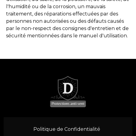
MX5 NA/NB V-style (1989-2005)
l'humidité ou de la corrosion, un mauvais
traitement, des réparations effectuées par des
MX5 NC (2005-2015)
personnes non autorisées ou des défauts causés
par le non-respect des consignes d'entretien et de
MX5 ND (à partir du 2015)
sécurité mentionnées dans le manuel d'utilisation.
CLK W208 (1997-2003)
CLK W209 (2003-2010)
E A124 (1991-1997)
E A207 (2010-2017)
SL R107 (1971-1989)
SL R129 (1989-2001)
Politique de Confidentialité